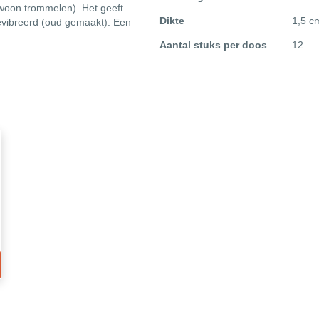
informatie
ewoon trommelen). Het geeft
Dikte
1,5 c
n gevibreerd (oud gemaakt). Een
Aantal stuks per doos
12