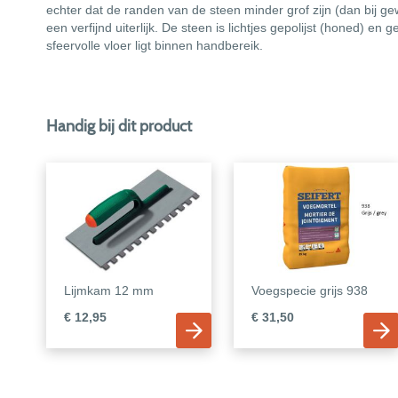
de
echter dat de randen van de steen minder grof zijn (dan bij g
afbeeldingen-
een verfijnd uiterlijk. De steen is lichtjes gepolijst (honed) e
gallerij
sfeervolle vloer ligt binnen handbereik.
Handig bij dit product
Lijmkam 12 mm
Voegspecie grijs 938
€ 12,95
€ 31,50