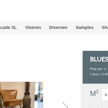
cade XL
Vloeren
Diversen
Samples
Sh
BLUES
Prijs per ㎡
1 doos = 0.4
2
M