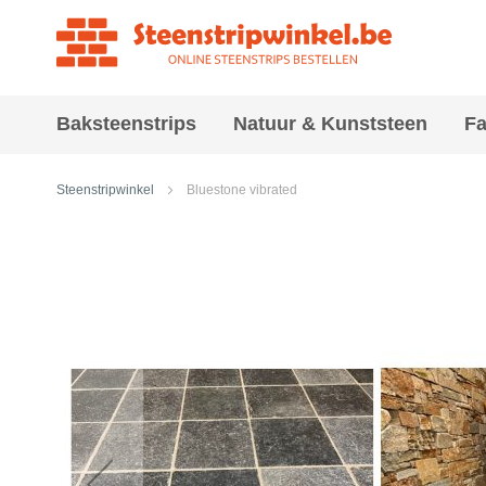
Baksteenstrips
Natuur & Kunststeen
Fa
Steenstripwinkel
Bluestone vibrated
Ga
naar
het
einde
van
de
afbeeldingen-
gallerij