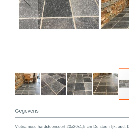
Ga
naar
Gegevens
het
begin
van
Vietnamese hardsteensoort 20x20x1,5 cm De steen lijkt oud. 