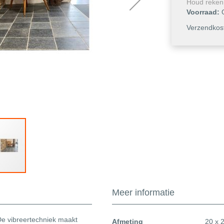
Houd reken
Voorraad:
Verzendkost
Meer informatie
Meer
De vibreertechniek maakt
Afmeting
20 x 